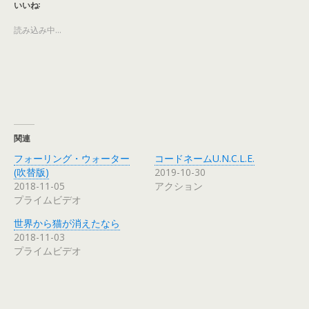
T
o
G
P
いいね:
w
k
o
i
i
で
o
n
t
共
g
t
読み込み中...
t
有
l
e
e
す
e
r
r
る
+
e
で
に
で
s
共
は
共
t
有
ク
有
で
(
リ
(
共
新
ッ
新
有
し
ク
し
(
い
し
い
新
ウ
て
ウ
し
ィ
く
ィ
い
ン
だ
ン
ウ
関連
ド
さ
ド
ィ
ウ
い
ウ
ン
フォーリング・ウォーター
コードネームU.N.C.L.E.
で
(
で
ド
開
新
開
ウ
(吹替版)
2019-10-30
き
し
き
で
2018-11-05
アクション
ま
い
ま
開
す
ウ
す
き
プライムビデオ
)
ィ
)
ま
ン
す
ド
)
世界から猫が消えたなら
ウ
で
2018-11-03
開
プライムビデオ
き
ま
す
)