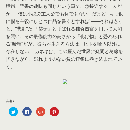
境遇、読書の趣味も同じという事で、急接近する二人だ
が…… 僕は小説の主人公でも何でもない… だけど…もし仮
に僕を主役にひとつ作品を書くとすれば ――それはきっ
と、“悲劇”だ 『赫子』と呼ばれる捕食器官を用いて人間
を襲い、その殺傷能力の高さから「化け物」と恐れられ
る“喰種”だが、彼らが生きる方法は、ヒトを喰う以外に
存在しない。 カネキは、この歪んだ世界に疑問と葛藤を
抱きながら、逃れようのない負の連鎖に巻き込まれてい
く。
共有:
ク
F
ク
ク
リ
a
リ
リ
ッ
c
ッ
ッ
ク
e
ク
ク
し
b
し
し
て
o
て
て