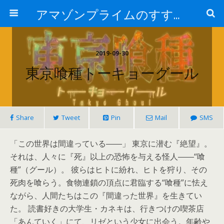
アマゾンプライムのすすめ！
2019-09-30
東京喰種トーキョーグール
Share
Tweet
Pin
Mail
SMS
「この世界は間違っている――」 東京に潜む『絶望』。
それは、人々に『死』以上の恐怖を与える怪人――“喰
種”（グール）。 彼らはヒトに紛れ、ヒトを狩り、その
死肉を喰らう。食物連鎖の頂点に君臨する“喰種”に怯え
ながら、人間たちはこの『間違った世界』を生きてい
た。 読書好きの大学生・カネキは、行きつけの喫茶店
「あんていく」にて、リゼという少女に出会う。年齢や