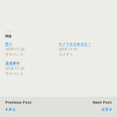
e
す
e
r
r
る
+
e
で
に
で
s
共
は
共
t
有
ク
有
で
(
リ
(
共
新
ッ
新
有
し
ク
し
(
い
し
い
新
ウ
て
ウ
し
ィ
く
ィ
い
ン
だ
ン
ウ
関連
ド
さ
ド
ィ
ウ
い
ウ
ン
怒り
カメラを止めるな！
で
(
で
ド
開
新
開
ウ
2018-11-20
2019-11-01
き
し
き
で
サスペンス
コメディ
ま
い
ま
開
す
ウ
す
き
)
ィ
)
ま
葛城事件
ン
す
ド
)
2018-11-25
ウ
で
サスペンス
開
き
ま
す
)
Previous Post
Next Post
来る
友罪