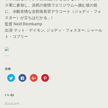
ス軍に参加し、決死の覚悟でエリジウムへ挑む彼の前
に、冷酷非情な女防衛長官デラコート（ジョディ・フォ
スター）が立ちはだかる…！
監督 Neill Blomkamp
出演 マット・デイモン, ジョディ・フォスター, シャール
ト・コプリー
共有:
ク
F
ク
ク
リ
a
リ
リ
ッ
c
ッ
ッ
ク
e
ク
ク
し
b
し
し
て
o
て
て
T
o
G
P
いいね:
w
k
o
i
i
で
o
n
t
共
g
t
読み込み中...
t
有
l
e