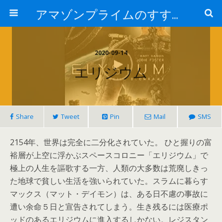
アマゾンプライムのすすめ！
2020-09-14
エリジウム
Share
Tweet
Pin
Mail
SMS
2154年、世界は完全に二分化されていた。 ひと握りの富
裕層が上空に浮かぶスペースコロニー「エリジウム」で
極上の人生を謳歌する一方、人類の大多数は荒廃しきっ
た地球で貧しい生活を強いられていた。スラムに暮らす
マックス（マット・デイモン）は、ある日不慮の事故に
遭い余命５日と宣告されてしまう。生き残るには医療ポ
ッドのあるエリジウムに進入するしかない。レジスタン