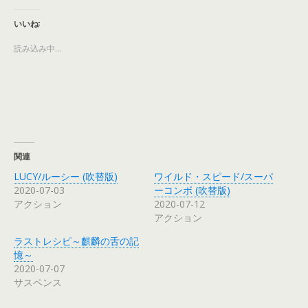
し
b
し
し
て
o
て
て
T
o
G
P
いいね:
w
k
o
i
i
で
o
n
t
共
g
t
読み込み中...
t
有
l
e
e
す
e
r
r
る
+
e
で
に
で
s
共
は
共
t
有
ク
有
で
(
リ
(
共
新
ッ
新
有
し
ク
し
(
い
し
い
新
ウ
て
ウ
し
ィ
く
ィ
い
ン
だ
ン
ウ
関連
ド
さ
ド
ィ
ウ
い
ウ
ン
LUCY/ルーシー (吹替版)
ワイルド・スピード/スーパ
で
(
で
ド
開
新
開
ウ
2020-07-03
ーコンボ (吹替版)
き
し
き
で
アクション
2020-07-12
ま
い
ま
開
す
ウ
す
き
アクション
)
ィ
)
ま
ン
す
ド
)
ラストレシピ～麒麟の舌の記
ウ
で
憶～
開
2020-07-07
き
ま
サスペンス
す
)