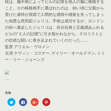
段は、脳手術によってビルの記憶を他人の脳に移植する
こと。その移植相手に選ばれたのは、幼い頃に父親から
受けた虐待が原因で人間的な感情や感覚を失ってしまっ
た凶悪な死刑囚ジェリコ。手術は成功するが、ロンドン
の街へ逃走したジェリコは、自分自身と正義感あふれる
ビルの“２人の記憶”に引き裂かれながら、テロリストと
の壮絶な闘いに巻き込まれていくのだった……。
監督 アリエル・ヴロメン
主演 ケヴィン・コスナー, ゲイリー・オールドマン, トミ
ー・リー・ジョーンズ
共有:
ク
F
ク
ク
リ
a
リ
リ
ッ
c
ッ
ッ
ク
e
ク
ク