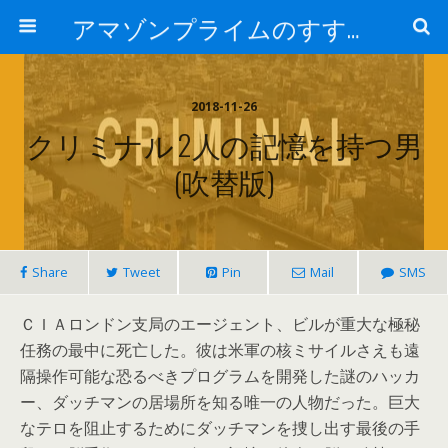
アマゾンプライムのすすめ！
2018-11-26
クリミナル 2人の記憶を持つ男
(吹替版)
Share
Tweet
Pin
Mail
SMS
ＣＩＡロンドン支局のエージェント、ビルが重大な極秘
任務の最中に死亡した。彼は米軍の核ミサイルさえも遠
隔操作可能な恐るべきプログラムを開発した謎のハッカ
ー、ダッチマンの居場所を知る唯一の人物だった。巨大
なテロを阻止するためにダッチマンを捜し出す最後の手