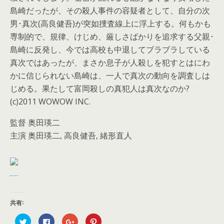
島崎だったが、その殺人事件の容疑者として、自分の次
男･真次(高良健吾)が突如捜査線上に浮上する。何もかも
専制的で、規律、けじめ、厳しさばかりを追求する父親･
島崎に反発し、今では高校も中退してブラブラしている
真次ではあったが、まさか息子が人殺しを犯すとはにわ
かに信じられない島崎は、一人で真次の動向を調査しは
じめる。果たして富岡殺しの真犯人は真次なのか?
(c)2011 WOWOW INC.
監督 奥田瑛二
主演 奥田瑛二, 高良健吾, 緒形直人
共有:
ク
F
ク
ク