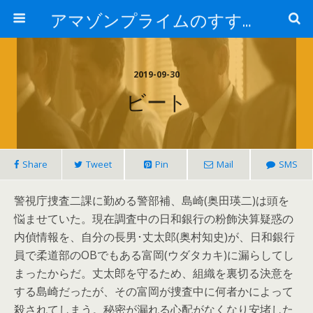
アマゾンプライムのすすめ！
2019-09-30
ビート
Share
Tweet
Pin
Mail
SMS
警視庁捜査二課に勤める警部補、島崎(奥田瑛二)は頭を
悩ませていた。現在調査中の日和銀行の粉飾決算疑惑の
内偵情報を、自分の長男･丈太郎(奥村知史)が、日和銀行
員で柔道部のOBでもある富岡(ウダタカキ)に漏らしてし
まったからだ。丈太郎を守るため、組織を裏切る決意を
する島崎だったが、その富岡が捜査中に何者かによって
殺されてしまう。秘密が漏れる心配がなくなり安堵した