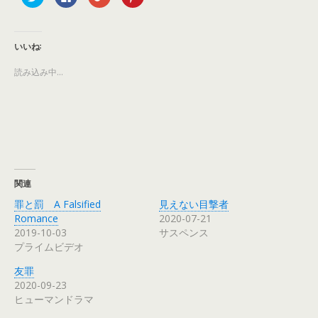
リ
a
リ
リ
ッ
c
ッ
ッ
ク
e
ク
ク
し
b
し
し
て
o
て
て
T
o
G
P
いいね:
w
k
o
i
i
で
o
n
t
共
g
t
読み込み中...
t
有
l
e
e
す
e
r
r
る
+
e
で
に
で
s
共
は
共
t
有
ク
有
で
(
リ
(
共
新
ッ
新
有
し
ク
し
(
い
し
い
新
ウ
て
ウ
し
ィ
く
ィ
い
ン
だ
ン
ウ
関連
ド
さ
ド
ィ
ウ
い
ウ
ン
罪と罰 A Falsified
見えない目撃者
で
(
で
ド
開
新
開
ウ
Romance
2020-07-21
き
し
き
で
2019-10-03
サスペンス
ま
い
ま
開
す
ウ
す
き
プライムビデオ
)
ィ
)
ま
ン
す
ド
)
友罪
ウ
で
2020-09-23
開
ヒューマンドラマ
き
ま
す