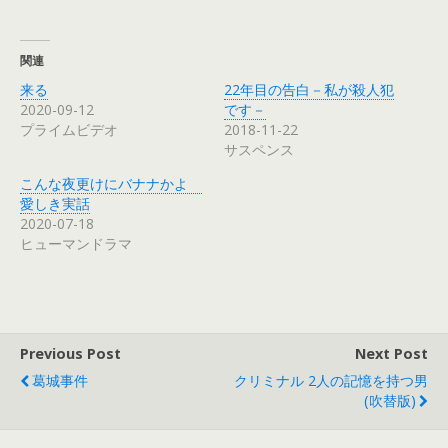
し
ク
し
(
い
し
い
新
ウ
て
ウ
し
ィ
く
ィ
い
ン
だ
ン
ウ
関連
ド
さ
ド
ィ
ウ
い
ウ
ン
来る
22年目の告白－私が殺人犯
で
(
で
ド
開
新
開
ウ
2020-09-12
です－
き
し
き
で
プライムビデオ
2018-11-22
ま
い
ま
開
す
ウ
す
き
サスペンス
)
ィ
)
ま
ン
す
ド
)
こんな夜更けにバナナかよ
ウ
で
愛しき実話
開
2020-07-18
き
ま
ヒューマンドラマ
す
)
Previous Post
Next Post
葛城事件
クリミナル 2人の記憶を持つ男
(吹替版)