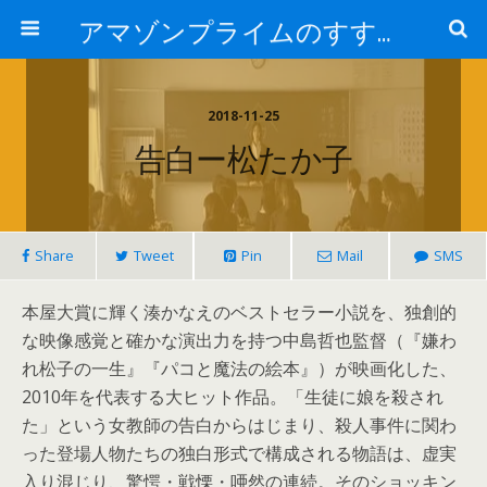
アマゾンプライムのすすめ！
2018-11-25
告白ー松たか子
Share
Tweet
Pin
Mail
SMS
本屋大賞に輝く湊かなえのベストセラー小説を、独創的
な映像感覚と確かな演出力を持つ中島哲也監督（『嫌わ
れ松子の一生』『パコと魔法の絵本』）が映画化した、
2010年を代表する大ヒット作品。「生徒に娘を殺され
た」という女教師の告白からはじまり、殺人事件に関わ
った登場人物たちの独白形式で構成される物語は、虚実
入り混じり、驚愕・戦慄・唖然の連続。そのショッキン