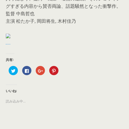
グすぎる内容から賛否両論、話題騒然となった衝撃作。
監督 中島哲也
主演 松たか子, 岡田将生, 木村佳乃
共有:
ク
F
ク
ク
リ
a
リ
リ
ッ
c
ッ
ッ
ク
e
ク
ク
し
b
し
し
て
o
て
て
T
o
G
P
いいね:
w
k
o
i
i
で
o
n
t
共
g
t
読み込み中...
t
有
l
e
e
す
e
r
r
る
+
e
で
に
で
s
共
は
共
t
有
ク
有
で
(
リ
(
共
新
ッ
新
有