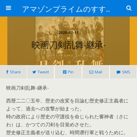
アマゾンプライムのすすめ！
2020-07-11
映画刀剣乱舞-継承-
Share
Tweet
Pin
Mail
SMS
映画刀剣乱舞-継承-
西暦二二〇五年、歴史の改変を目論む歴史修正主義者に
よって、過去への攻撃が始まった。
時の政府により歴史の守護役を命じられた審神者（さに
わ）は、かつての刀剣を目覚めさせた。
歴史修正主義者が送り込む、時間遡行軍と戦うために。