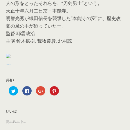
人の形をとったそれらを、“刀剣男士”という。
天正十年六月二日京・本能寺。
明智光秀が織田信長を襲撃した“本能寺の変”に、歴史改
変の魔の手が迫っていたー。
監督 耶雲哉治
主演 鈴木拡樹, 荒牧慶彦, 北村諒
共有:
ク
F
ク
ク
リ
a
リ
リ
ッ
c
ッ
ッ
ク
e
ク
ク
し
b
し
し
て
o
て
て
T
o
G
P
いいね:
w
k
o
i
i
で
o
n
t
共
g
t
読み込み中...
t
有
l
e
e
す
e
r