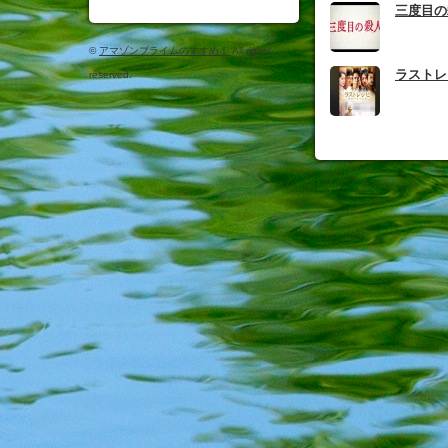
三度目の
©
アマゾンプライムのすすめ！
All rights
ラストレ
reserved.