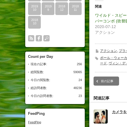
開
し
開
き
い
き
2019
2019
2018
2018
関連
ま
ウ
ま
10
9
12
11
す)
ィ
す
ワイルド・スピー
ン
ド
2018
パーコンボ (吹替
ウ
10
で
2020-07-12
開
アクション
き
ま
す)
アクション
,
プラ
Count per Day
ポール・ウォー
ード
,
ヴィン・デ
現在の記事:
256
総閲覧数:
59065
今日の閲覧数:
24
前の記事
総訪問者数:
48236
今日の訪問者数:
23
関連記事
カメラを
FeedPing
FeedPing