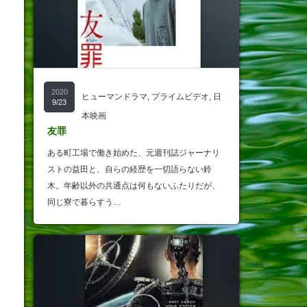
2020
ヒューマンドラマ
,
プライムビデオ
,
日
9/23
本映画
友罪
ある町工場で働き始めた、元週刊誌ジャーナリ
ストの益田と、自らの経歴を一切語らない鈴
木。年齢以外の共通点は何もないふたりだが、
同じ寮で暮らすう…