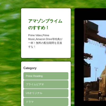
アマゾンプライム
のすすめ！
Prime Video,Prime
Music,Amazon Drive等特典が
一杯！無料の配信期間を見逃
すな！
Category
Prime Reading
プライムビデオ
USオリジナル
ドラマ