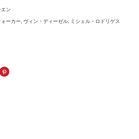
ーエン
ウォーカー, ヴィン・ディーゼル, ミシェル・ロドリゲス
k
ク
リ
ッ
ク
し
て
ogle+
Pinterest
で
共
有
新
(新
し
い
ウ
ィ
ン
ド
ウ
で