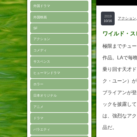
外国ドラマ
2019
外国映画
アクション
10/16
SF
ワイルド・ス
アクション
極限までチュー
コメディ
作品。LAで毎
サスペンス
乗り回す天才ド
ヒューマンドラマ
ク・ユーン）が
ホラー
ブライアンが登
日本オリジナル
ックを披露して
アニメ
は、強烈なアク
ドラマ
品だ。
バラエティ