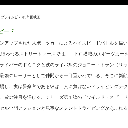
,
プライムビデオ
,
外国映画
ピード
ンアップされたスポーツカーによるハイスピードバトルを描い
晩行われるストリートレースでは、ニトロ搭載のスポーツカー
ライバーのドミニクと彼のライバルのジョニー・トラン（リッ
最強のレーサーとして仲間から一目置かれている。そこに新顔
場し、実は警察官である彼は二人に負けないドライビングテク
、皆の注目を浴びる。シリーズ第１弾の『ワイルド・スピード
セル全開アクションと見事なスタントドライビングがあふれる