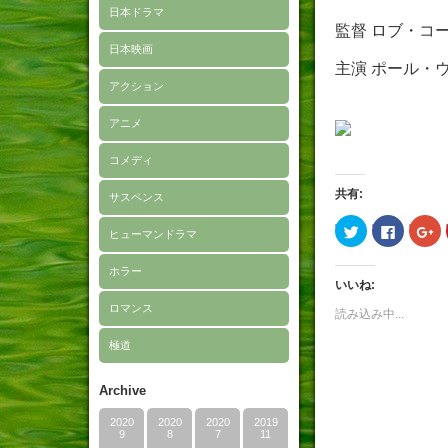
日本ドラマ
監督 ロブ・コ
日本映画
主演 ポール・
アクション
アニメ
コメディ
共有:
サスペンス
ク
Faceboo
ク
ヒューマンドラマ
リ
で
リ
ッ
共
ッ
ク
有
ク
ホラー
し
す
し
いいね:
て
る
て
Twitter
に
Go
ロマンス
で
は
で
読み込み中...
共
ク
共
有
リ
有
極道
(新
ッ
(
し
ク
し
い
し
い
ウ
て
ウ
Archive
ィ
く
ィ
ン
だ
ン
ド
さ
ド
2020
2020
2020
2019
ウ
い
ウ
9
8
7
11
で
(新
で