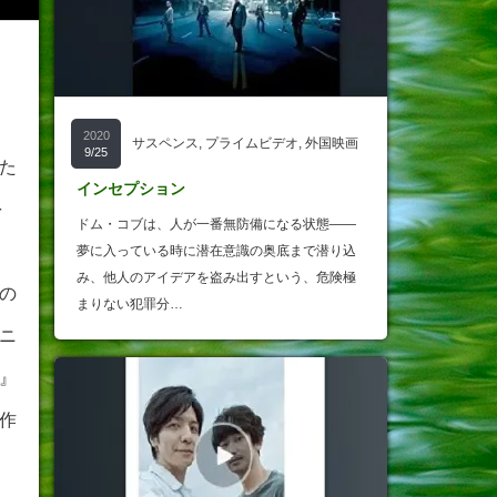
2020
サスペンス
,
プライムビデオ
,
外国映画
9/25
た
インセプション
を
ドム・コブは、人が一番無防備になる状態――
夢に入っている時に潜在意識の奥底まで潜り込
み、他人のアイデアを盗み出すという、危険極
の
まりない犯罪分…
ニ
』
作