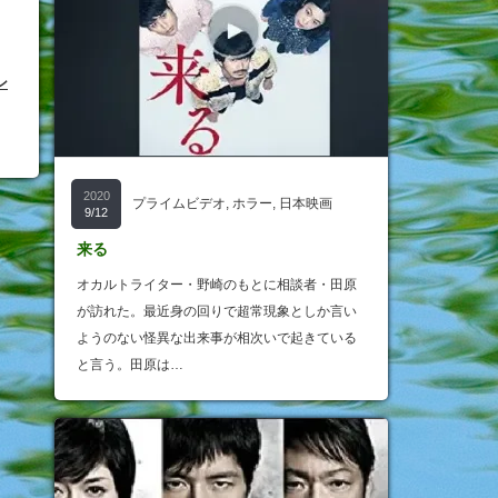
ン
2020
プライムビデオ
,
ホラー
,
日本映画
9/12
来る
オカルトライター・野崎のもとに相談者・田原
が訪れた。最近身の回りで超常現象としか言い
ようのない怪異な出来事が相次いで起きている
と言う。田原は…