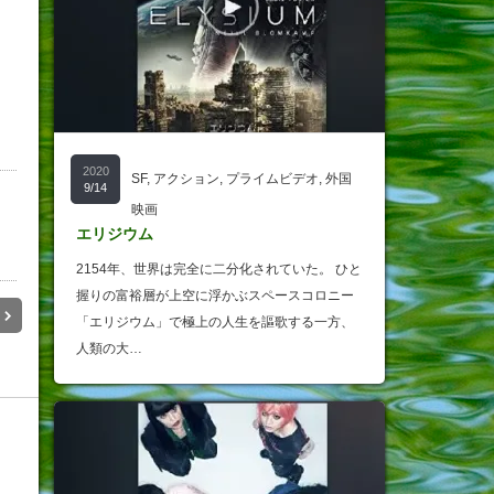
2020
SF
,
アクション
,
プライムビデオ
,
外国
9/14
映画
エリジウム
2154年、世界は完全に二分化されていた。 ひと
握りの富裕層が上空に浮かぶスペースコロニー
「エリジウム」で極上の人生を謳歌する一方、
人類の大…