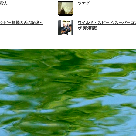
殺人
ツナグ
シピ～麒麟の舌の記憶～
ワイルド・スピード/スーパーコ
ボ (吹替版)