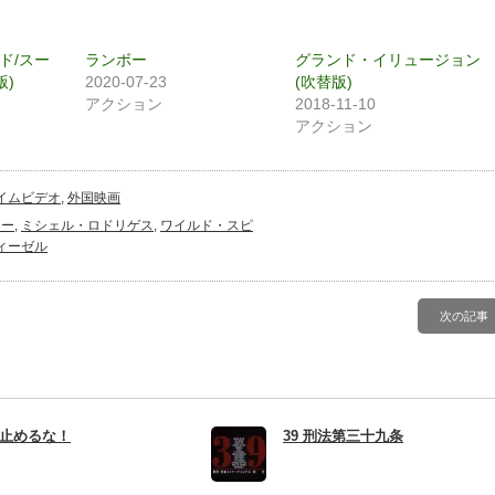
開
き
ま
)
す)
ド/スー
ランボー
グランド・イリュージョン
版)
2020-07-23
(吹替版)
アクション
2018-11-10
アクション
イムビデオ
,
外国映画
カー
,
ミシェル・ロドリゲス
,
ワイルド・スピ
ィーゼル
次の記事
止めるな！
39 刑法第三十九条