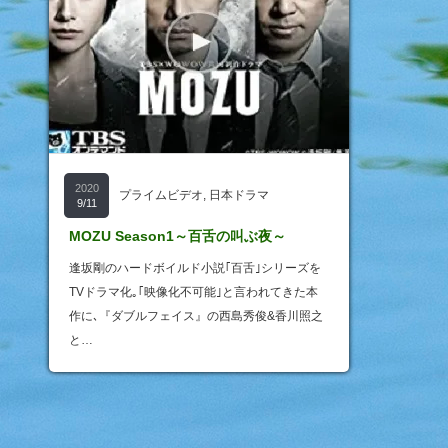
2020
プライムビデオ
,
日本ドラマ
9/11
MOZU Season1～百舌の叫ぶ夜～
逢坂剛のハードボイルド小説｢百舌｣シリーズを
TVドラマ化｡｢映像化不可能｣と言われてきた本
作に､『ダブルフェイス』の西島秀俊&香川照之
と…