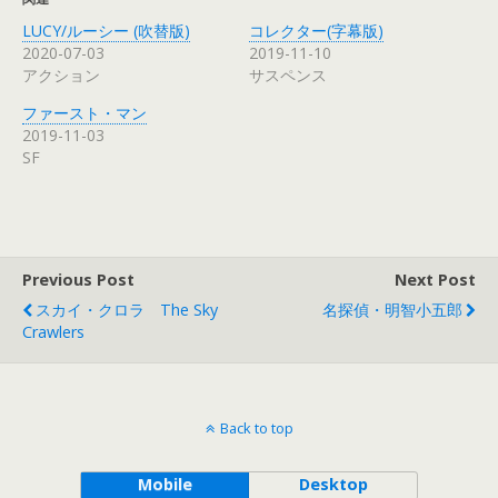
ド
さ
ド
ィ
ウ
い
ウ
ン
LUCY/ルーシー (吹替版)
コレクター(字幕版)
で
(
で
ド
開
新
開
ウ
2020-07-03
2019-11-10
き
し
き
で
アクション
サスペンス
ま
い
ま
開
す
ウ
す
き
)
ィ
)
ま
ファースト・マン
ン
す
ド
)
2019-11-03
ウ
で
SF
開
き
ま
す
)
Previous Post
Next Post
スカイ・クロラ The Sky
名探偵・明智小五郎
Crawlers
Back to top
Mobile
Desktop