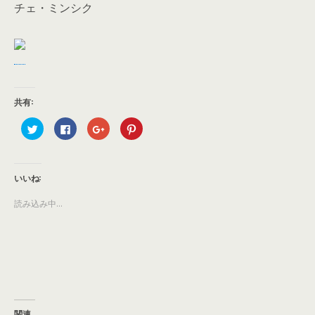
チェ・ミンシク
共有:
ク
F
ク
ク
リ
a
リ
リ
ッ
c
ッ
ッ
ク
e
ク
ク
し
b
し
し
て
o
て
て
T
o
G
P
いいね:
w
k
o
i
i
で
o
n
t
共
g
t
読み込み中...
t
有
l
e
e
す
e
r
r
る
+
e
で
に
で
s
共
は
共
t
有
ク
有
で
(
リ
(
共
新
ッ
新
有
し
ク
し
(
い
し
い
新
ウ
て
ウ
し
ィ
く
ィ
い
ン
だ
ン
ウ
関連