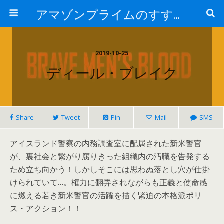
アマゾンプライムのすすめ！
2019-10-25
ディール・ブレイク
Share
Tweet
Pin
Mail
SMS
アイスランド警察の内務調査室に配属された新米警官
が、裏社会と繋がり腐りきった組織内の汚職を告発する
ため立ち向かう！しかしそこには思わぬ落とし穴が仕掛
けられていて…。権力に翻弄されながらも正義と使命感
に燃える若き新米警官の活躍を描く緊迫の本格派ポリ
ス・アクション！！