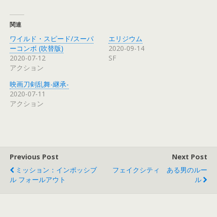
い
し
い
新
ウ
て
ウ
し
ィ
く
ィ
い
ン
だ
ン
ウ
関連
ド
さ
ド
ィ
ウ
い
ウ
ン
ワイルド・スピード/スーパ
エリジウム
で
(
で
ド
開
新
開
ウ
ーコンボ (吹替版)
2020-09-14
き
し
き
で
2020-07-12
SF
ま
い
ま
開
す
ウ
す
き
アクション
)
ィ
)
ま
ン
す
ド
)
映画刀剣乱舞-継承-
ウ
で
2020-07-11
開
アクション
き
ま
す
)
Previous Post
Next Post
ミッション：インポッシブ
フェイクシティ ある男のルー
ル フォールアウト
ル