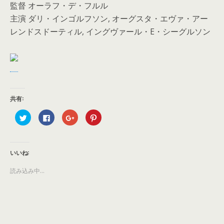
監督 オーラフ・デ・フルル
主演 ダリ・インゴルフソン, オーグスタ・エヴァ・アー
レンドスドーティル, イングヴァール・E・シーグルソン
共有:
ク
F
ク
ク
リ
a
リ
リ
ッ
c
ッ
ッ
ク
e
ク
ク
し
b
し
し
て
o
て
て
T
o
G
P
いいね:
w
k
o
i
i
で
o
n
t
共
g
t
読み込み中...
t
有
l
e
e
す
e
r
r
る
+
e
で
に
で
s
共
は
共
t
有
ク
有
で
(
リ
(
共
新
ッ
新
有
し
ク
し
(